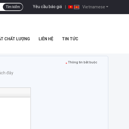
Yêu cầu báo giá
|
Vietnamese
Tìm kiếm
ÁT CHẤT LƯỢNG
LIÊN HỆ
TIN TỨC
Thông tin bắt buộc
cách đây