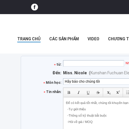
TRANG CHỦ
CÁC SẢN PHẨM
VIDEO
CHƯƠNG T
CÁC TRƯỜNG HỢP
Nh
từ:
Đến:
Miss. Nicole
(
Kunshan Fuchuan Elec
Môn học:
Tin nhắn: