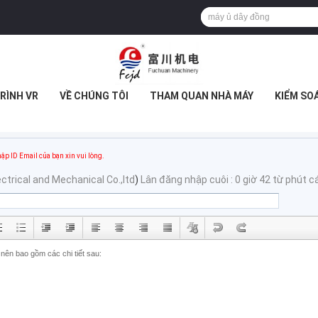
RÌNH VR
VỀ CHÚNG TÔI
THAM QUAN NHÀ MÁY
KIỂM SO
ập ID Email của bạn xin vui lòng.
trical and Mechanical Co.,ltd
)
Lân đăng nhập cuôi : 0 giờ 42 từ phút 