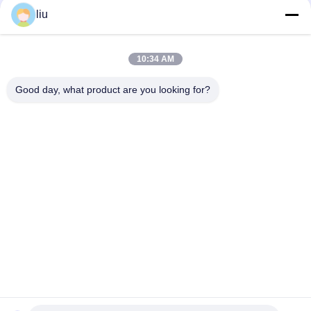
cao các dây dẫn siêu nhỏ
liu
Fuchuan 800 Tốc độ cao đồng dây gấp đôi xoắn Stranding
Bunching máy
10:34 AM
Máy xoắn bện cáp đồng tốc độ cao tự động Fuchuan FC-800
Good day, what product are you looking for?
Danh mục phổ biến
Tất cả
các
Máy Ghép Dây Bằng 
Máy Xoắn Dây
Đồng
Máy Gấp Đôi Xoắn
Dây Máy Gập
Máy Xoắn Bằng 
Máy Xoắn Cáp
Đồng
Máy Đùn Dây
Máy Đùn PVC