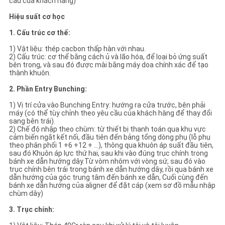
cầu của khách hàng)
Hiệu suất cơ học
1. Cấu trúc cơ thể:
1) Vật liệu: thép cacbon thấp hàn với nhau.
2) Cấu trúc: cơ thể bằng cách ủ và lão hóa, để loại bỏ ứng suất
bên trong, và sau đó được mài bằng máy doa chính xác để tạo
thành khuôn.
2. Phần Entry Bunching:
1) Vị trí cửa vào Bunching Entry: hướng ra cửa trước, bên phải
máy (có thể tùy chỉnh theo yêu cầu của khách hàng để thay đổi
sang bên trái).
2) Chế độ nhập theo chùm: từ thiết bị thanh toán qua khu vực
cảm biến ngắt kết nối, đầu tiên đến bảng tổng dòng phụ (lỗ phụ
theo phân phối 1 +6 +12 + ...), thông qua khuôn áp suất đầu tiên,
sau đó Khuôn áp lực thứ hai, sau khi vào đúng trục chính trong
bánh xe dẫn hướng dây.Từ vòm nhôm với vòng sứ, sau đó vào
trục chính bên trái trong bánh xe dẫn hướng dây, rồi qua bánh xe
dẫn hướng của góc trung tâm đến bánh xe dẫn, Cuối cùng đến
bánh xe dẫn hướng của aligner để đặt cáp (xem sơ đồ mẫu nhập
chùm dây)
3. Trục chính: