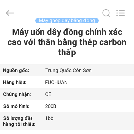
-
2026
Kunshan
Fuchuan
Electrical
Máy ghép dây bằng đồng
and
Mechanical
Máy uốn dây đồng chính xác
TRANG
Co.,ltd.
All
Rights
cao với thân bằng thép carbon
CHỦ
Reserved.
thấp
CÁC
SẢN
Nguồn gốc:
Trung Quốc Côn Sơn
PHẨM
Hàng hiệu:
FUCHUAN
Chứng nhận:
CE
VIDEO
Số mô hình:
200B
CHƯƠNG
Số lượng đặt
1bộ
hàng tối thiểu:
TRÌNH