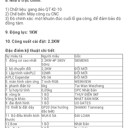
8. Nhà ở trục chính:
1) Chất liệu: gang dẻo QT42-10.
2) Chế biến: Máy công cụ CNC
3) Độ chính xác: một khuôn đúc cuối lỗ gia công, để đảm bảo độ
đồng tâm.
9. Động lực: 1KW
10. Công suất cài đặt: 2.2KW
Đặc điểm kỹ thuật chi tiết:
Sự miêu tả
Người mẫu
Gốc
1. động cơ cao nhất
2.2KW-4P 380V
SIEMENS
50Hz
2. bộ chuyển đổi
2,2KW
ĐỔI MỚI
3. Lập trình viênPLC
32MR
ĐỔI MỚI
4.PLC Expander
VB-3A
ĐỔI MỚI
5. màn hình cảm ứng
7 inch RGB
WEINVIEW
6. phanh điện từ
6kg
Tai Wan Weizheng
7. ly hợp từ tính
0,05kg
OPC Nhật Bản
8. vòng bi
1 BỘ
THỤY ĐIỂN SKF
Vòng bi khác
1 BỘ
NHẬT BẢN NSK
9. đai định hình
1 BỘ
US GATES
10. thiết bị đặt dây
GP20 (Hai hướng
SHANXI Tianxiang
đặc biệt)
11. Bộ điều khiển kích
WLK-0.5A
ĐÀI LOAN
thước
12.Bow
1 BỘ
Nhật Bản