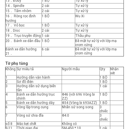
13．Body
1 BỘ
Tự xử lý
14．Spindle
2 cái
Tự xử lý
15． Tấm nhôm
2 cái
Tự xử lý
16． Ròng rọc định
1 BỘ
Wu Xi
hướng
17． Vỏ bọc
1 BỘ
Tự xử lý
18．Disc
2 cái
Tự xử lý
19． Trục truyền động
1 cái
Thầu phụ
20． Bánh xe dẫn đầu
1 BỘ
Bề mặt tự xử lý với lớp mạ
crom cứng
Bánh xe dẫn hướng
6 cái
Bề mặt tự xử lý với lớp mạ
crom cứng
21．
Tờ phụ tùng
Không.
Sự miêu tả
Người mẫu
Qty
Nhận
xét
1
Hướng dẫn vận hành
1 BỘ
2
Sơ đồ điện
1 BỘ
3
Hướng dẫn sử dụng biến
1 cái
tần
4
Bánh xe dẫn hướng trục
Φ46 (với 696 Vòng bi
1 BỘ
chính
ZZ)
5
Bánh xe dẫn hướng dây
Φ34 (Vòng bi 693AZZ)
1 BỘ
6
Vòng lặp trong cung
Nhẫn sứ song song
3
chiếc
7
Vòng sứ chia đĩa
Φ4.0
3
chiếc
số 8
Mắc kẹt chết
Không có
9-11
Thời gian đai
5M-450 * 10
1 cái