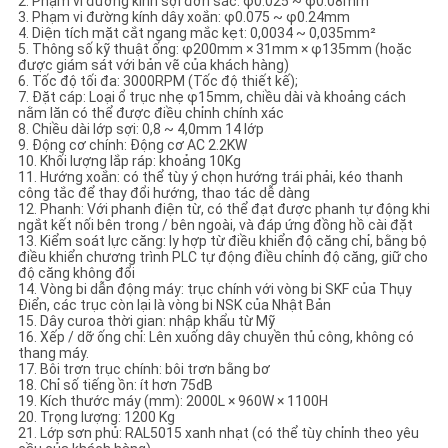
2. Phạm vi đường kính sợi đơn sắc: φ0.025 ~ φ0.08mm
3. Phạm vi đường kính dây xoắn: φ0.075 ~ φ0.24mm
4. Diện tích mặt cắt ngang mắc kẹt: 0,0034 ~ 0,035mm²
5. Thông số kỹ thuật ống: φ200mm × 31mm × φ135mm (hoặc
được giám sát với bản vẽ của khách hàng)
6. Tốc độ tối đa: 3000RPM (Tốc độ thiết kế);
7. Đặt cáp: Loại ổ trục nhẹ φ15mm, chiều dài và khoảng cách
nằm lăn có thể được điều chỉnh chính xác
8. Chiều dài lớp sợi: 0,8 ~ 4,0mm 14 lớp
9. Động cơ chính: Động cơ AC 2.2KW
10. Khối lượng lắp ráp: khoảng 10Kg
11. Hướng xoắn: có thể tùy ý chọn hướng trái phải, kéo thanh
công tắc để thay đổi hướng, thao tác dễ dàng
12. Phanh: Với phanh điện từ, có thể đạt được phanh tự động khi
ngắt kết nối bên trong / bên ngoài, và đáp ứng đồng hồ cài đặt
13. Kiểm soát lực căng: ly hợp từ điều khiển độ căng chỉ, bằng bộ
điều khiển chương trình PLC tự động điều chỉnh độ căng, giữ cho
độ căng không đổi
14. Vòng bi dẫn động máy: trục chính với vòng bi SKF của Thụy
Điển, các trục còn lại là vòng bi NSK của Nhật Bản
15. Dây curoa thời gian: nhập khẩu từ Mỹ
16. Xếp / dỡ ống chỉ: Lên xuống dây chuyền thủ công, không có
thang máy.
17. Bôi trơn trục chính: bôi trơn bằng bơ
18. Chỉ số tiếng ồn: ít hơn 75dB
19. Kích thước máy (mm): 2000L × 960W × 1100H
20. Trọng lượng: 1200 Kg
21. Lớp sơn phủ: RAL5015 xanh nhạt (có thể tùy chỉnh theo yêu