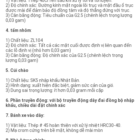
1) Vật liệu: Thép 40Cr rèn sau khi xử lý tôi và tôi luyện.
2) Độ chính xác: Đường kính mặt ngoài lõi trục và mặt đầu ổ trục
được mài để đảm bảo độ đồng tâm và độ thẳng đứng với trục.
3) Cân bằng động: Tiêu chuẩn của G2.5 (chênh lệch trọng lượng
0,03 gam)
4. tấm nhôm
:
1) Chất liệu: ZL104
2) Độ chính xác: Tất cả các mặt cuối được định vị liên quan đến
các lỗ định vị (nhỏ hơn 0,03 gam)
3) Cân bằng động: Độ chính xác của G2.5 (chênh lệch trọng
lượng 0,03 gam)
5. Cúi chào
1) Chất liệu: SK5 nhập khẩu Nhật Bản.
2) Hình dạng: xuất hiện đặc biệt, giảm sức cản của gió.
3) Dung sai trọng lượng: ít hơn 0,03 gram mỗi cặp
6. Phần truyền động: với bộ truyền động dây đai đồng bộ nhập
khẩu, chiều dài đặt chính xác
7. Bánh xe vào dây:
1) Vật liệu: Thép # 45 hoàn thiện với xử lý nhiệt HRC30-40.
2) Mạ crom cứng trên bề mặt, không dễ mài mòn