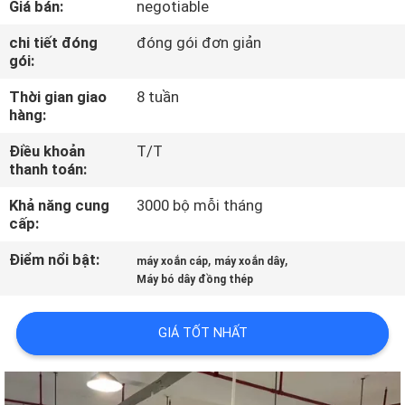
Giá bán:
negotiable
VR
chi tiết đóng
đóng gói đơn giản
gói:
VỀ
Thời gian giao
8 tuần
CHÚNG
hàng:
TÔI
Điều khoản
T/T
thanh toán:
THAM
Khả năng cung
3000 bộ mỗi tháng
QUAN
cấp:
NHÀ
Điểm nổi bật:
,
,
máy xoắn cáp
máy xoắn dây
MÁY
Máy bó dây đồng thép
GIÁ TỐT NHẤT
KIỂM
SOÁT