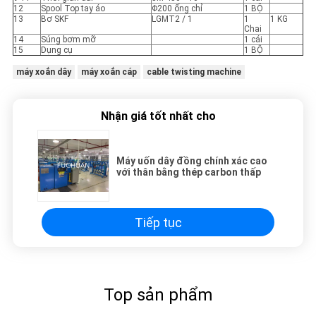
12
Spool Top tay áo
Φ200 ống chỉ
1 BỘ
13
Bơ SKF
LGMT2 / 1
1
1 KG
Chai
14
Súng bơm mỡ
1 cái
15
Dụng cụ
1 BỘ
máy xoắn dây
máy xoắn cáp
cable twisting machine
Nhận giá tốt nhất cho
Máy uốn dây đồng chính xác cao
với thân bằng thép carbon thấp
Tiếp tục
Top sản phẩm