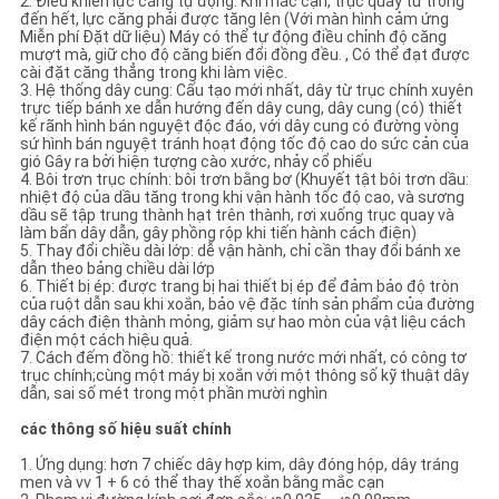
2. Điều khiển lực căng tự động: Khi mắc cạn, trục quay từ trống
ĐỒ
đến hết, lực căng phải được tăng lên (Với màn hình cảm ứng
Miễn phí Đặt dữ liệu) Máy có thể tự động điều chỉnh độ căng
TRANG
mượt mà, giữ cho độ căng biến đổi đồng đều. , Có thể đạt được
cài đặt căng thẳng trong khi làm việc.
WEB
3. Hệ thống dây cung: Cấu tạo mới nhất, dây từ trục chính xuyên
trực tiếp bánh xe dẫn hướng đến dây cung, dây cung (có) thiết
kế rãnh hình bán nguyệt độc đáo, với dây cung có đường vòng
sứ hình bán nguyệt tránh hoạt động tốc độ cao do sức cản của
PRIVACY
gió Gây ra bởi hiện tượng cào xước, nhảy cổ phiếu
4. Bôi trơn trục chính: bôi trơn bằng bơ (Khuyết tật bôi trơn dầu:
POLICY
nhiệt độ của dầu tăng trong khi vận hành tốc độ cao, và sương
dầu sẽ tập trung thành hạt trên thành, rơi xuống trục quay và
làm bẩn dây dẫn, gây phồng rộp khi tiến hành cách điện)
5. Thay đổi chiều dài lớp: dễ vận hành, chỉ cần thay đổi bánh xe
dẫn theo bảng chiều dài lớp
6. Thiết bị ép: được trang bị hai thiết bị ép để đảm bảo độ tròn
của ruột dẫn sau khi xoắn, bảo vệ đặc tính sản phẩm của đường
dây cách điện thành mỏng, giảm sự hao mòn của vật liệu cách
điện một cách hiệu quả.
7. Cách đếm đồng hồ: thiết kế trong nước mới nhất, có công tơ
trục chính;cùng một máy bị xoắn với một thông số kỹ thuật dây
dẫn, sai số mét trong một phần mười nghìn
các thông số hiệu suất chính
1. Ứng dụng: hơn 7 chiếc dây hợp kim, dây đóng hộp, dây tráng
men và vv 1 + 6 có thể thay thế xoắn bằng mắc cạn