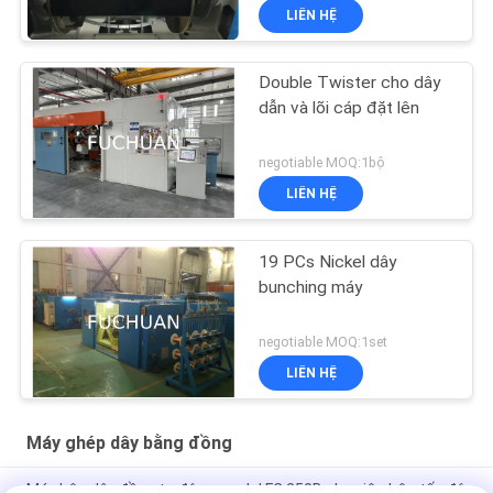
LIÊN HỆ
Double Twister cho dây
dẫn và lõi cáp đặt lên
negotiable MOQ:1bộ
LIÊN HỆ
19 PCs Nickel dây
bunching máy
negotiable MOQ:1set
LIÊN HỆ
Máy ghép dây bằng đồng
Máy bện dây đồng tự động model FC 250B cho việc bện tốc độ