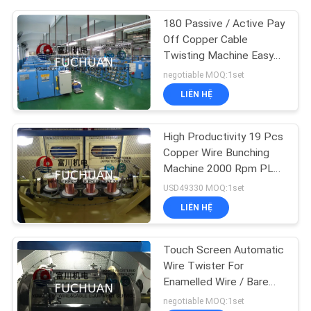
180 Passive / Active Pay
Off Copper Cable
Twisting Machine Easy
Operation
negotiable MOQ:1set
LIÊN HỆ
High Productivity 19 Pcs
Copper Wire Bunching
Machine 2000 Rpm PLC
Controller
USD49330 MOQ:1set
LIÊN HỆ
Touch Screen Automatic
Wire Twister For
Enamelled Wire / Bare
Copper Wires
negotiable MOQ:1set