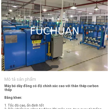
CHẤT
LƯỢNG
LIÊN
HỆ
TIN
TỨC
CÁC
TRƯỜNG
Mô tả sản phẩm
Máy bó dây đồng có độ chính xác cao với thân thép carbon
HỢP
thấp
Bằng khen:
SƠ
1. Tốc độ cao, ổn định tốt