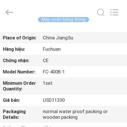
-
2026
Kunshan
Fuchuan
Electrical
Máy xoắn bằng đồng
and
Mechanical
TRANG
Co.,ltd.
All
Rights
Place of Origin:
China JiangSu
CHỦ
Reserved.
Hàng hiệu:
Fuchuan
CÁC
Chứng nhận:
CE
SẢN
Model Number:
FC-400B-1
PHẨM
Minimum Order
1set
Quantity:
VIDEO
Giá bán:
USD11330
CHƯƠNG
Packaging
normal water proof packing or
Details:
wooden packing
TRÌNH