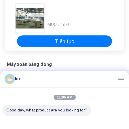
ĐỒ
TRANG
WEB
MOQ：
1set
PRIVACY
Tiếp tục
POLICY
Máy xoắn bằng đồng
0.04-2.52mm dây đồng trần thùng dây cca dây xoắn buncher
liu
máy
Máy xoắn đồng linh hoạt 3650L × 2000W × 2200Hmm
11:06 AM
Máy xoắn dây đồng hiệu suất cao với góc xoắn 0-360 °
Good day, what product are you looking for?
Danh mục phổ biến
Tất cả