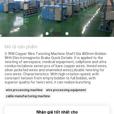
CHẤT
LƯỢNG
LIÊN
HỆ
Mô tả sản phẩm
TIN
3.7KW Copper Wire Twisting Machine Shaft Dia 400mm Bobbin
TỨC
With Electromagnetic Brake Quick Details: It is applied to the
twisting of aerospace, medical equipment, cellphone and ultra
conductor(above seven pcs of bare copper wires, tinned wires,
silver jacketed wires and enameled wires),double twisting for
CÁC
core wires. Characteristics: With high rotation speed, with
constant tension from empty bobbin to full bobbin, with
TRƯỜNG
superior quality for twist wire, it can realize bunching
HỢP
wire processing machine
wire processing equipment
cable manufacturing machine
SƠ
Nhận giá tốt nhất cho