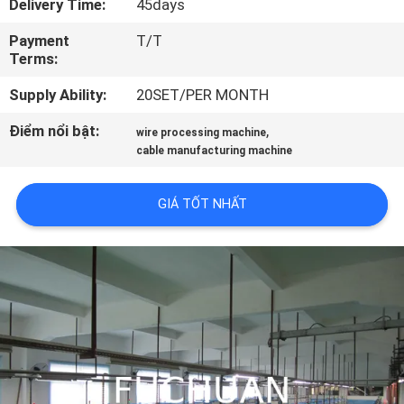
Delivery Time:
45days
VR
Payment
T/T
Terms:
VỀ
Supply Ability:
20SET/PER MONTH
CHÚNG
TÔI
Điểm nổi bật:
,
wire processing machine
cable manufacturing machine
THAM
GIÁ TỐT NHẤT
QUAN
NHÀ
MÁY
KIỂM
SOÁT