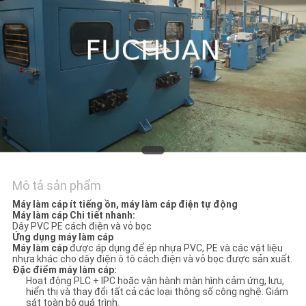
CHẤT
LƯỢNG
LIÊN
HỆ
TIN
TỨC
Mô tả sản phẩm
CÁC
Máy làm cáp ít tiếng ồn, máy làm cáp điện tự động
Máy làm cáp Chi tiết nhanh:
TRƯỜNG
Dây PVC PE cách điện và vỏ bọc
Ứng dụng máy làm cáp
HỢP
Máy làm cáp
được áp dụng để ép nhựa PVC, PE và các vật liệu
nhựa khác cho dây điện ô tô cách điện và vỏ bọc được sản xuất.
Đặc điểm máy làm cáp:
Hoạt động PLC + IPC hoặc vận hành màn hình cảm ứng, lưu,
SƠ
hiển thị và thay đổi tất cả các loại thông số công nghệ. Giám
sát toàn bộ quá trình.