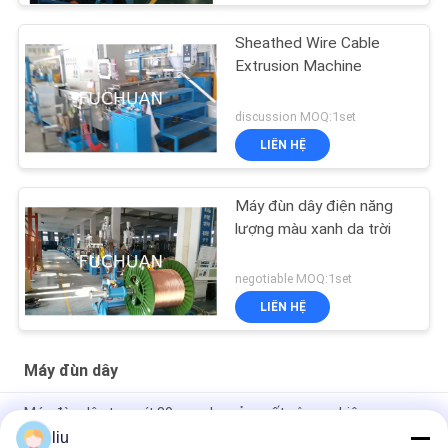
Sheathed Wire Cable
Extrusion Machine
discussion MOQ:1set
LIÊN HỆ
Máy đùn dây điện năng
lượng màu xanh da trời
negotiable MOQ:1set
LIÊN HỆ
Máy đùn dây
Máy đùn dây trục vít 80mm cho sản xuất công nghiệp
liu