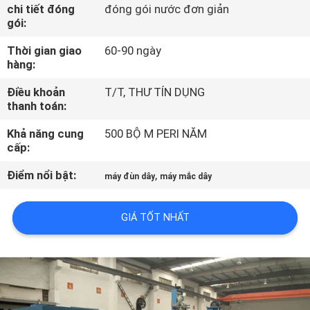
VR
chi tiết đóng
đóng gói nước đơn giản
gói:
Thời gian giao
60-90 ngày
VỀ
hàng:
CHÚNG
Điều khoản
T/T, THƯ TÍN DỤNG
TÔI
thanh toán:
Khả năng cung
500 BỘ M PERI NĂM
THAM
cấp:
QUAN
Điểm nổi bật:
,
máy đùn dây
máy mắc dây
NHÀ
MÁY
GIÁ TỐT NHẤT
KIỂM
SOÁT