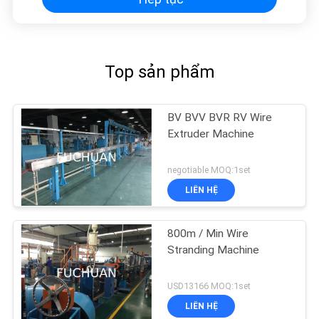
Top sản phẩm
BV BVV BVR RV Wire
Extruder Machine
negotiable MOQ:1set
LIÊN HỆ
800m / Min Wire
Stranding Machine
USD13166 MOQ:1set
LIÊN HỆ