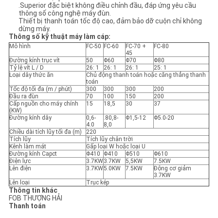
ĐỒ
.Superior đặc biệt không điều chỉnh đầu, đáp ứng yêu cầu
thông số công nghệ máy đùn.
TRANG
Thiết bị thanh toán tốc độ cao, đảm bảo dỡ cuộn chỉ không
dừng máy.
WEB
Thông số kỹ thuật máy làm cáp:
Mô hình
FC-50
FC-60
FC-70 +
FC-80
45
Đường kính trục vít
50
Φ60
Φ70
Φ80
PRIVACY
Tỷ lệ vít L / D
26: 1
26: 1
26: 1
25: 1
Loại dây thức ăn
Chủ động thanh toán hoặc căng thẳng thanh
toán
POLICY
Tốc độ tối đa (m / phút)
300
300
300
200
Đầu ra đùn
70
100
150
200
Cấp nguồn cho máy chính
15
18,5
30
37
(KW)
Đường kính dây
0,6-
.80,8-
Φ1,5-12
Φ5.0-20
4.0
8,0
Chiều dài tích lũy tối đa (m)
220
Tích lũy
Tích lũy chân trời
Kênh làm mát
Gấp loại W hoặc loại U
Đường kính Capct
Φ410
Φ410
Φ510
Φ610
Điện lực
3.7KW
3.7KW
5,5KW
7.5KW
Lên điện
3.7KW
5.0KW
7.5KW
Động cơ giảm
3.7KW
Lên loại
Trục kép
Thông tin khác
FOB THƯỢNG HẢI
Thanh toán