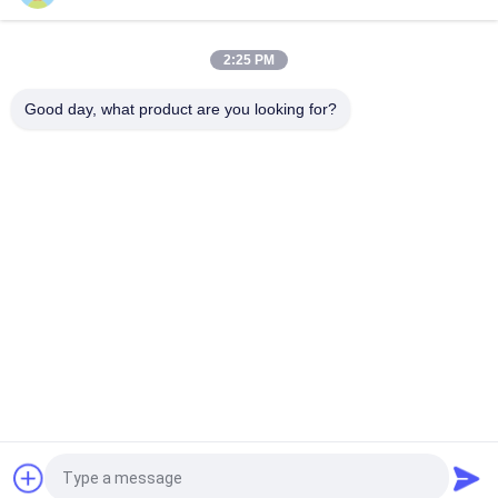
Máy ép dây 1800kg 200kg/h Với vít 2000mm Và chiều dài
3200mm
2:25 PM
Máy đùn dây 380V/50Hz Tốc độ 10-80r/phút dùng trong công
nghiệp
Good day, what product are you looking for?
Danh mục phổ biến
Tất cả
các
Máy Ghép Dây Bằng 
Máy Xoắn Dây
Đồng
Máy Gấp Đôi Xoắn
Dây Máy Gập
Máy Xoắn Bằng 
Máy Xoắn Cáp
Đồng
Máy Đùn Dây
Máy Đùn PVC
Yêu cầu báo giá