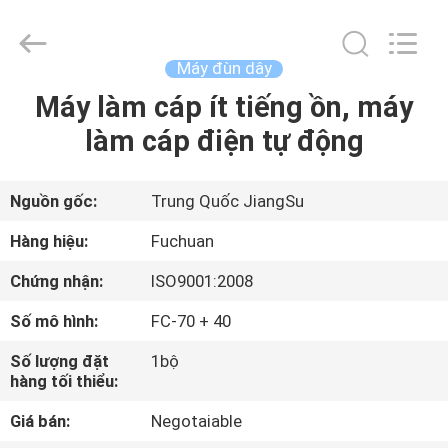
-
2026
Kunshan
Fuchuan
Electrical
Máy đùn dây
and
Mechanical
Máy làm cáp ít tiếng ồn, máy
TRANG
Co.,ltd.
All
Rights
làm cáp điện tự động
CHỦ
Reserved.
CÁC
Nguồn gốc:
Trung Quốc JiangSu
SẢN
Hàng hiệu:
Fuchuan
PHẨM
Chứng nhận:
ISO9001:2008
Số mô hình:
FC-70 + 40
VIDEO
Số lượng đặt
1bộ
hàng tối thiểu:
CHƯƠNG
Giá bán:
Negotaiable
TRÌNH