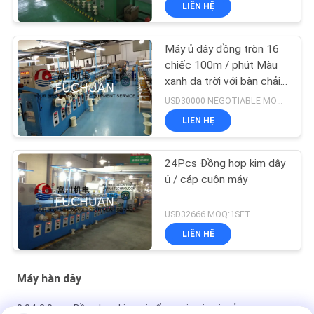
LIÊN HỆ
Máy ủ dây đồng tròn 16
chiếc 100m / phút Màu
xanh da trời với bàn chải
Trả tiền
USD30000 NEGOTIABLE MOQ:1SET
LIÊN HỆ
24Pcs Đồng hợp kim dây
ủ / cáp cuộn máy
USD32666 MOQ:1SET
LIÊN HỆ
Máy hàn dây
0.04-2.0mm Đồng hợp kim mịn ống sợi sợi sợi mỏng