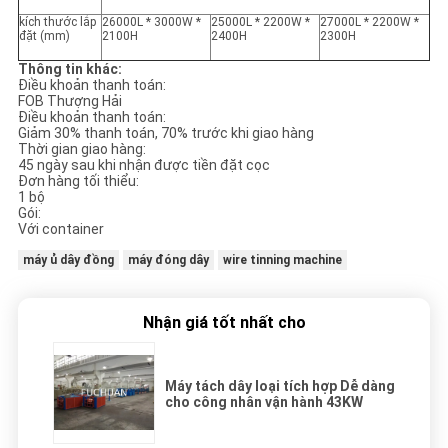
kích thước lắp
26000L * 3000W *
25000L * 2200W *
27000L * 2200W *
đặt (mm)
2100H
2400H
2300H
Thông tin khác:
Điều khoản thanh toán:
FOB Thượng Hải
Điều khoản thanh toán:
Giảm 30% thanh toán, 70% trước khi giao hàng
Thời gian giao hàng:
45 ngày sau khi nhận được tiền đặt cọc
Đơn hàng tối thiểu:
1 bộ
Gói:
Với container
máy ủ dây đồng
máy đóng dây
wire tinning machine
Nhận giá tốt nhất cho
Máy tách dây loại tích hợp Dễ dàng
cho công nhân vận hành 43KW