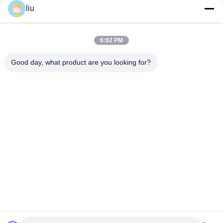
liu
0.04-1.0mm Đồng hợp kim đồng hộp Sợi đồng Cáp sợi lò sưởi
máy đóng hộp
6:02 PM
0.05-2.52mm đồng hợp kim sợi nướng bọc bọc xoắn xoắn
buncher máy
Good day, what product are you looking for?
Danh mục phổ biến
Tất cả
các
Máy Ghép Dây Bằng 
Máy Xoắn Dây
Đồng
Máy Gấp Đôi Xoắn
Dây Máy Gập
Máy Xoắn Bằng 
Máy Xoắn Cáp
Đồng
Máy Đùn Dây
Máy Đùn PVC