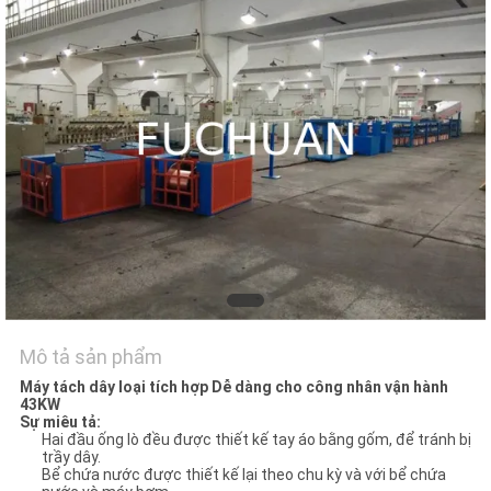
CHẤT
LƯỢNG
LIÊN
HỆ
TIN
TỨC
CÁC
TRƯỜNG
Mô tả sản phẩm
Máy tách dây loại tích hợp Dễ dàng cho công nhân vận hành
HỢP
43KW
Sự miêu tả:
Hai đầu ống lò đều được thiết kế tay áo bằng gốm, để tránh bị
trầy dây.
SƠ
Bể chứa nước được thiết kế lại theo chu kỳ và với bể chứa