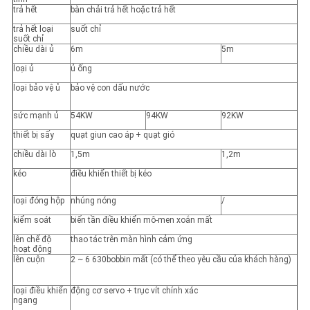
trả hết
bàn chải trả hết hoặc trả hết
trả hết loại
suốt chỉ
suốt chỉ
chiều dài ủ
6m
5m
loại ủ
ủ ống
loại bảo vệ ủ
bảo vệ con dấu nước
sức mạnh ủ
54KW
94KW
92KW
thiết bị sấy
quạt giun cao áp + quạt gió
chiều dài lò
1,5m
1,2m
kéo
điều khiển thiết bị kéo
loại đóng hộp
nhúng nóng
/
kiểm soát
biến tần điều khiển mô-men xoắn mất
lên chế độ
thao tác trên màn hình cảm ứng
hoạt động
lên cuộn
2 ~ 6 630bobbin mất (có thể theo yêu cầu của khách hàng)
loại điều khiển
động cơ servo + trục vít chính xác
ngang