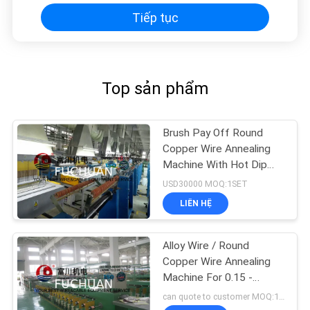
Tiếp tục
Top sản phẩm
Brush Pay Off Round
Copper Wire Annealing
Machine With Hot Dip
Tinned Mehod
USD30000 MOQ:1SET
LIÊN HỆ
Alloy Wire / Round
Copper Wire Annealing
Machine For 0.15 -
0.64mm Wire 40 Pcs
can quote to customer MOQ:1SET