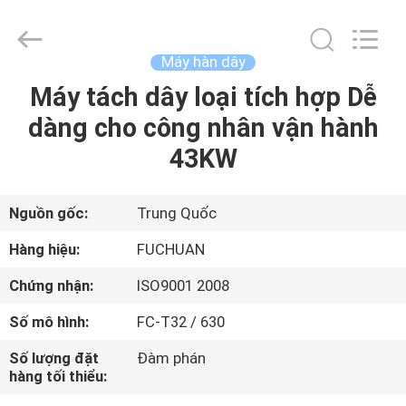
-
2026
Kunshan
Fuchuan
Electrical
Máy hàn dây
and
Mechanical
Máy tách dây loại tích hợp Dễ
TRANG
Co.,ltd.
All
Rights
dàng cho công nhân vận hành
CHỦ
Reserved.
43KW
CÁC
SẢN
Nguồn gốc:
Trung Quốc
PHẨM
Hàng hiệu:
FUCHUAN
Chứng nhận:
ISO9001 2008
VIDEO
Số mô hình:
FC-T32 / 630
CHƯƠNG
Số lượng đặt
Đàm phán
hàng tối thiểu:
TRÌNH