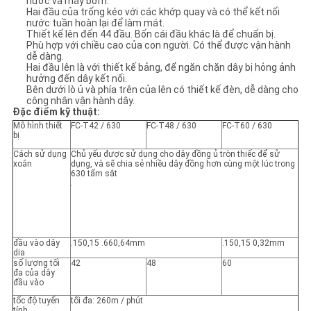
nước và máy bơm.
ĐỒ
Hai đầu của trống kéo với các khớp quay và có thể kết nối
nước tuần hoàn lại để làm mát.
TRANG
Thiết kế lên đến 44 đầu. Bốn cái đầu khác là để chuẩn bị.
Phù hợp với chiều cao của con người. Có thể được vận hành
WEB
dễ dàng.
Hai đầu lên là với thiết kế bảng, để ngăn chặn dây bị hỏng ảnh
hưởng đến dây kết nối.
Bên dưới lò ủ và phía trên của lên có thiết kế đèn, dễ dàng cho
PRIVACY
công nhân vận hành dây.
Đặc điểm kỹ thuật:
POLICY
Mô hình thiết
FC-T42 / 630
FC-T48 / 630
FC-T60 / 630
bị
Cách sử dụng
Chủ yếu được sử dụng cho dây đồng ủ tròn thiếc để sử
xoắn
dụng, và sẽ chia sẻ nhiều dây đồng hơn cùng một lúc trong
630 tấm sắt
.
đầu vào dây
.150,15 .660,64mm
.150,15 0,32mm
dia
số lượng tối
42
48
60
đa của dây
đầu vào
tốc độ tuyến
tối đa: 260m / phút
tính