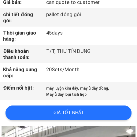
Giá bán:
can quote to customer
VR
chi tiết đóng
pallet đóng gói
gói:
VỀ
Thời gian giao
45days
CHÚNG
hàng:
TÔI
Điều khoản
T/T, THƯ TÍN DỤNG
thanh toán:
THAM
Khả năng cung
20Sets/Month
QUAN
cấp:
NHÀ
Điểm nổi bật:
,
,
máy luyện kim dây
máy ủ dây đồng
MÁY
Máy ủ dây loại tích hợp
GIÁ TỐT NHẤT
KIỂM
SOÁT