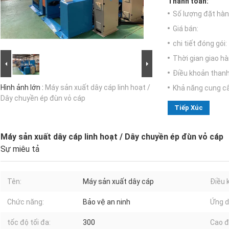
Thanh toán:
Số lượng đặt hàng
Giá bán:
chi tiết đóng gói:
Thời gian giao hà
Điều khoản thanh
Hình ảnh lớn :
Máy sản xuất dây cáp linh hoạt /
Khả năng cung c
Dây chuyền ép đùn vỏ cáp
Tiếp Xúc
Máy sản xuất dây cáp linh hoạt / Dây chuyền ép đùn vỏ cáp
Sự miêu tả
Tên:
Máy sản xuất dây cáp
Điều 
Chức năng:
Bảo vệ an ninh
Ứng d
tốc độ tối đa:
300
Cao đ