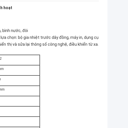
nh hoạt
, bình nước, đôi
ị lựa chọn: bộ gia nhiệt trước dây đồng, máy in, dụng cụ
iển thị và sửa lại thông số công nghệ, điều khiển từ xa.
2
mm
m
5mm