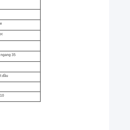
se
ọc
 ngang 35
t đầu
410