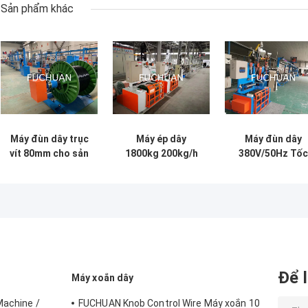
Sản phẩm khác
Máy đùn dây trục
Máy ép dây
Máy đùn dây
vít 80mm cho sản
1800kg 200kg/h
380V/50Hz Tốc
xuất công nghiệp
Với vít 2000mm Và
độ 10-80r/phút
chiều dài 3200mm
dùng trong côn
nghiệp
Để l
Máy xoắn dây
Machine /
FUCHUAN Knob Control Wire Máy xoắn 10