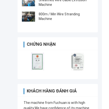
Sheathed Wire Cable Extrusion
Machine
800m / Min Wire Stranding
Machine
CHỨNG NHẬN
KHÁCH HÀNG ĐÁNH GIÁ
The machine from Fuchuan is with high
quality.We have confidence of its machine.