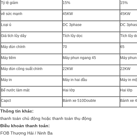
Tỷ lệ giảm
15%
15%
vẽ sức mạnh
45KW
45KW
Loại ủ
DC 3phase
DC 3pha
Giá tích lũy dây
Tích lũy dọc
Tích lũy d
Máy đùn chính
70
65
Máy tiêm
Máy phun ngang 45
Máy phun
Máy đùn công suất chính
22KW
22KW
Máy in
Máy in hai đầu
Máy in mộ
Bể nước làm mát
Hai lớp
Hai lớp
Capct
Bánh xe 510Double
Bánh xe 
Thông tin khác:
thanh toán chủ động hoặc thanh toán thụ động
Điều khoản thanh toán:
FOB Thượng Hải / Ninh Ba