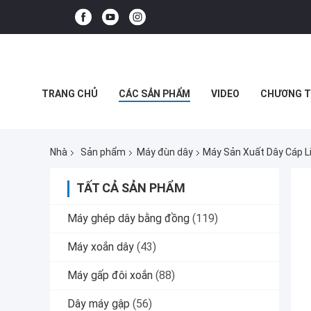
TRANG CHỦ
CÁC SẢN PHẨM
VIDEO
CHƯƠNG T
CÁC TRƯỜNG HỢP
Nhà
Sản phẩm
Máy đùn dây
Máy Sản Xuất Dây Cáp L
TẤT CẢ SẢN PHẨM
Máy ghép dây bằng đồng
(119)
Máy xoắn dây
(43)
Máy gấp đôi xoắn
(88)
Dây máy gập
(56)