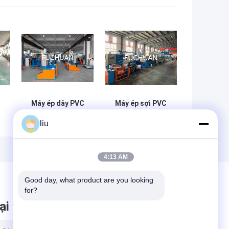
Máy ép dây PVC
Máy ép sợi PVC
nhựa 1000m/min
2000mm với nhiệt
liu
Với đường kính vít
nhôm đúc 800 *
g
Φ80mm
400 * 1000mm
4:13 AM
Good day, what product are you looking 
for?
ại tin nhắn