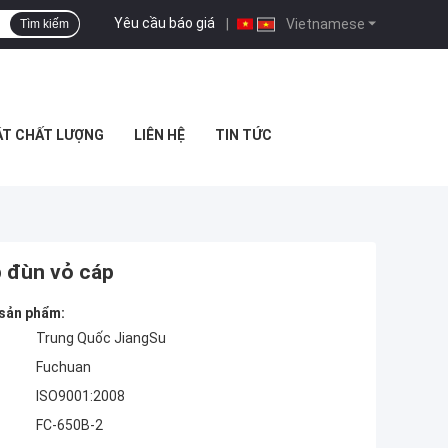
Yêu cầu báo giá
|
Vietnamese
Tìm kiếm
ÁT CHẤT LƯỢNG
LIÊN HỆ
TIN TỨC
p đùn vỏ cáp
 sản phẩm:
Trung Quốc JiangSu
Fuchuan
ISO9001:2008
FC-650B-2