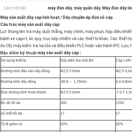
Làm nổi bật:
máy đùn dây
,
máy quấn dây
,
Máy đùn dây li
Máy sản xuất dây cáp linh hoạt / Dây chuyền ép đùn vỏ cáp
Cấu trúc máy sản xuất dây cáp:
Lut thùng lên trả máy, duỗi thẳng, máy chính, máy phun, hộp điều khiển
bánh xe capct, ắc quy, trục kép chiếm và các thiết bị khác. Các thiết b
đo OD, máy kiểm tra tia lửa và điều khiển PLC hoặc vận hành IPC. Lưu, h
Đặc điểm kỹ thuật
máy sản xuất dây cáp
:
Sử dụng thiết bị
Dây điện tòa nhà BV
Cáp LAN-
Đường kính đầu vào dây đồng
Φ2,5 3.0mm
Φ2,5-3,0
Đường kính dây đồng
.80,8 ～ 1,78mm
0,4-0,9m
Đùn đường kính hoàn thành
Φ2.0 5.0mm
.7 0,7-1,
tốc độ tối đa
300
1200
số chết tối đa
17
17
Tỷ lệ giảm cơ
20%
20%