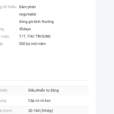
 tối thiểu:
Đàm phán
negotiable
đóng gói bình thường
ng:
45days
 toán:
T/T, THƯ TÍN DỤNG
ấp:
500 bộ một năm
khiển:
Điều khiển tự động
ụng:
Cáp có vỏ bọc
ộ (mm):
20-160 (34 lớp)