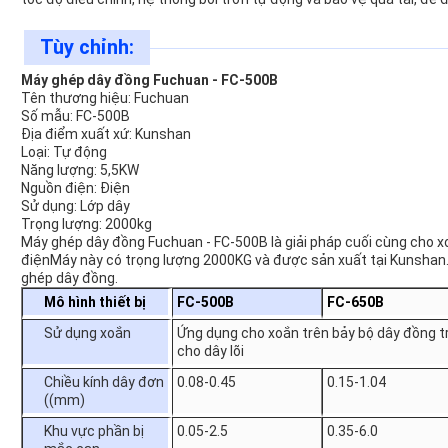
Tùy chỉnh:
Máy ghép dây đồng Fuchuan - FC-500B
Tên thương hiệu: Fuchuan
Số mẫu: FC-500B
Địa điểm xuất xứ: Kunshan
Loại: Tự động
Năng lượng: 5,5KW
Nguồn điện: Điện
Sử dụng: Lớp dây
Trọng lượng: 2000kg
Máy ghép dây đồng Fuchuan - FC-500B là giải pháp cuối cùng cho x
điệnMáy này có trọng lượng 2000KG và được sản xuất tại Kunshan. 
ghép dây đồng.
Mô hình thiết bị
FC-500B
FC-650B
Sử dụng xoắn
Ứng dụng cho xoắn trên bảy bộ dây đồng tr
cho dây lõi
Chiều kính dây đơn
0.08-0.45
0.15-1.04
((mm)
Khu vực phần bị
0.05-2.5
0.35-6.0