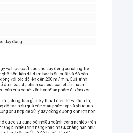
éo dây đồng
 cậy và hiệu suất cao cho dây đồng bunching. Nó
 nghệ tiên tiến để đảm bảo hiệu suất và độ bền
đồng với tốc độ lên đến 200 m / min. Quá trình
g để đảm bảo độ chính xác của sản phẩm hoàn
an toàn của người vận hànhSản phẩm đi kèm với
c ứng dụng, bao gồm kỹ thuật điện tử và điện tử,
g để tạo hiệu quả các mẫu phức tạp và phức tạp
ũng phù hợp để xử lý dây đồng đường kính lớn hơn
à nó được sử dụng bởi nhiều ngành công nghiệp trên
c trang bị nhiều tính năng khác nhau, chẳng hạn như
ảm bảo hiệu suất và độ tin cậy lâu dài.