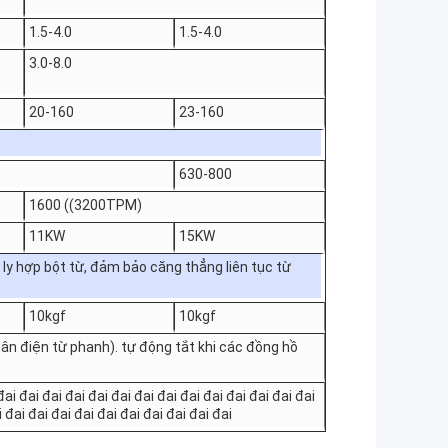
1.5-4.0
1.5-4.0
3.0-8.0
20-160
23-160
630-800
1600 ((3200TPM)
11KW
15KW
y hợp bột từ, đảm bảo căng thẳng liên tục từ
10kgf
10kgf
hân điện từ phanh). tự động tắt khi các đồng hồ
ai đai đai đai đai đai đai đai đai đai đai đai đai đai
i đai đai đai đai đai đai đai đai đai đai