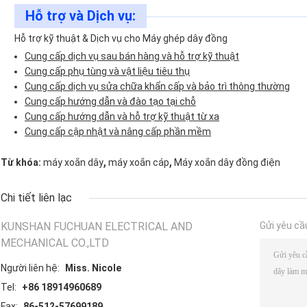
Hỗ trợ và Dịch vụ:
Hỗ trợ kỹ thuật & Dịch vụ cho Máy ghép dây đồng
Cung cấp dịch vụ sau bán hàng và hỗ trợ kỹ thuật
Cung cấp phụ tùng và vật liệu tiêu thụ
Cung cấp dịch vụ sửa chữa khẩn cấp và bảo trì thông thường
Cung cấp hướng dẫn và đào tạo tại chỗ
Cung cấp hướng dẫn và hỗ trợ kỹ thuật từ xa
Cung cấp cập nhật và nâng cấp phần mềm
,
,
Từ khóa:
máy xoắn dây
máy xoắn cáp
Máy xoắn dây đồng điện
Chi tiết liên lạc
KUNSHAN FUCHUAN ELECTRICAL AND
Gửi yêu cầ
MECHANICAL CO.,LTD
Người liên hệ:
Miss. Nicole
Tel:
+86 18914960689
Fax:
86-512-57699189