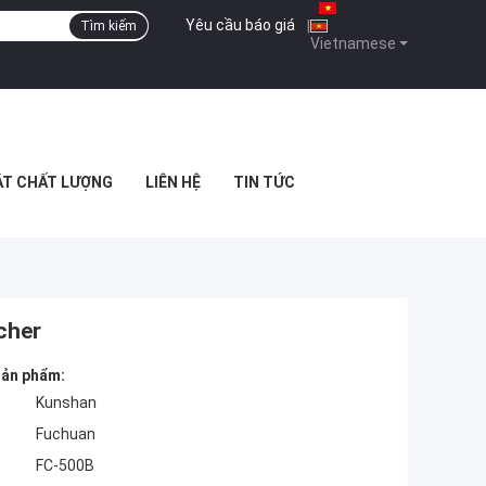
Yêu cầu báo giá
|
Tìm kiếm
Vietnamese
ÁT CHẤT LƯỢNG
LIÊN HỆ
TIN TỨC
cher
 sản phẩm:
Kunshan
Fuchuan
FC-500B