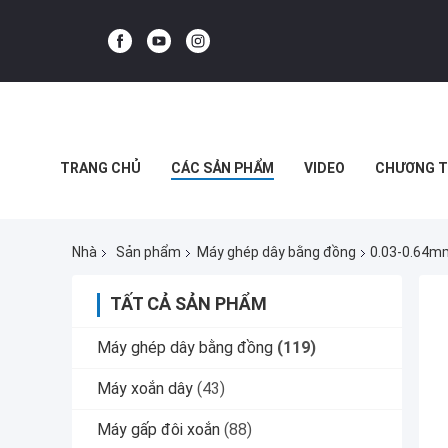
TRANG CHỦ
CÁC SẢN PHẨM
VIDEO
CHƯƠNG T
CÁC TRƯỜNG HỢP
Nhà
Sản phẩm
Máy ghép dây bằng đồng
0.03-0.64m
TẤT CẢ SẢN PHẨM
Máy ghép dây bằng đồng
(119)
Máy xoắn dây
(43)
Máy gấp đôi xoắn
(88)