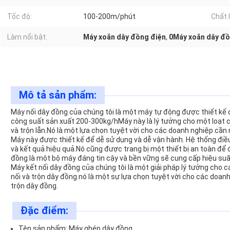
Tốc độ:
100-200m/phút
Chất l
Làm nổi bật:
Máy xoắn dây đồng điện
,
0Máy xoắn dây đ
Mô tả sản phẩm:
Máy nối dây đồng của chúng tôi là một máy tự động được thiết kế đ
công suất sản xuất 200-300kg/hMáy này là lý tưởng cho một loạt c
và trộn lẫn.Nó là một lựa chọn tuyệt vời cho các doanh nghiệp cần 
Máy này được thiết kế để dễ sử dụng và dễ vận hành. Hệ thống điề
và kết quả hiệu quả.Nó cũng được trang bị một thiết bị an toàn đ
đồng là một bộ máy đáng tin cậy và bền vững sẽ cung cấp hiệu suất
Máy kết nối dây đồng của chúng tôi là một giải pháp lý tưởng cho 
nối và trộn dây đồng.nó là một sự lựa chọn tuyệt vời cho các doan
trộn dây đồng.
Đặc điểm:
Tên sản phẩm: Máy ghép dây đồng