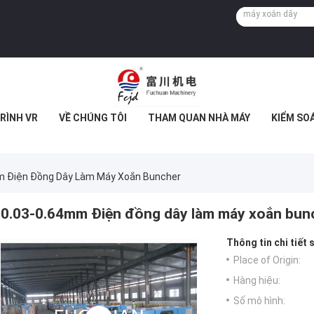
RÌNH VR
VỀ CHÚNG TÔI
THAM QUAN NHÀ MÁY
KIỂM SO
m Điện Đồng Dây Làm Máy Xoắn Buncher
0.03-0.64mm Điện đồng dây làm máy xoắn bun
Thông tin chi tiết
Place of Origin:
Hàng hiệu:
Số mô hình: