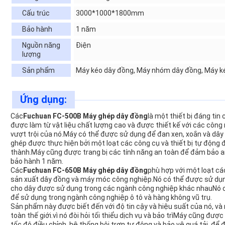
Cấu trúc
3000*1000*1800mm
Bảo hành
1 năm
Nguồn năng
Điện
lượng
Sản phẩm
Máy kéo dây đồng, Máy nhóm dây đồng, Máy k
Ứng dụng:
Các
Fuchuan FC-500B Máy ghép dây đồng
là một thiết bị đáng tin
được làm từ vật liệu chất lượng cao và được thiết kế với các công
vượt trội của nó.Máy có thể được sử dụng để đan xen, xoắn và dây 
ghép được thực hiện bởi một loạt các công cụ và thiết bị tự độn
thành.Máy cũng được trang bị các tính năng an toàn để đảm bảo 
bảo hành 1 năm.
Các
Fuchuan FC-650B Máy ghép dây đồng
phù hợp với một loạt cá
sản xuất dây đồng và máy móc công nghiệp.Nó có thể được sử dụn
cho dây được sử dụng trong các ngành công nghiệp khác nhauNó c
để sử dụng trong ngành công nghiệp ô tô và hàng không vũ trụ.
Sản phẩm này được biết đến với độ tin cậy và hiệu suất của nó, v
toàn thế giới.vì nó đòi hỏi tối thiểu dịch vụ và bảo trìMáy cũng đượ
tốc độ điều chỉnh, hệ thống bôi trơn tự động và bảo vệ quá tải, để đ