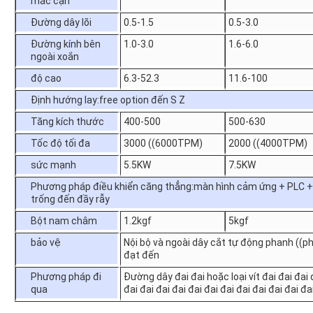
mắc cạn
Đường dây lõi
0.5-1.5
0.5-3.0
Đường kính bên
1.0-3.0
1.6-6.0
ngoài xoắn
độ cao
6.3-52.3
11.6-100
Định hướng lay:free option đến S Z
Tăng kích thước
400-500
500-630
Tốc độ tối đa
3000 ((6000TPM)
2000 ((4000TPM)
sức mạnh
5.5KW
7.5KW
Phương pháp điều khiển căng thẳng:màn hình cảm ứng + PLC + l
trống đến đầy rẫy
Bột nam châm
1.2kgf
5kgf
bảo vệ
Nội bộ và ngoài dây cắt tự động phanh ((p
đạt đến
Phương pháp đi
Đường dây đai đai hoặc loại vít đai đai đai đ
qua
đai đai đai đai đai đai đai đai đai đai đai đa