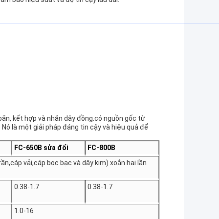
oắn, kết hợp và nhăn dây đồng.có nguồn gốc từ
Nó là một giải pháp đáng tin cậy và hiệu quả để
FC-650B sửa đổi
FC-800B
ần,cáp vải,cáp bọc bạc và dây kim) xoắn hai lần
0.38-1.7
0.38-1.7
1.0-16