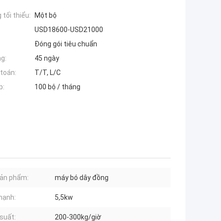
tối thiểu:
Một bộ
USD18600-USD21000
Đóng gói tiêu chuẩn
ng:
45 ngày
toán:
T/T, L/C
p:
100 bộ / tháng
ản phẩm:
máy bó dây đồng
mạnh:
5,5kw
suất:
200-300kg/giờ