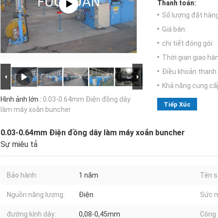
Thanh toán:
Số lượng đặt hàng 
Giá bán:
chi tiết đóng gói:
Thời gian giao hà
Điều khoản thanh 
Khả năng cung cấ
Hình ảnh lớn :
0.03-0.64mm Điện đồng dây
Tiếp Xúc
làm máy xoắn buncher
0.03-0.64mm Điện đồng dây làm máy xoắn buncher
Sự miêu tả
Bảo hành:
1 năm
Tên s
Nguồn năng lượng:
Điện
Sức 
đường kính dây:
0,08-0,45mm
Công 