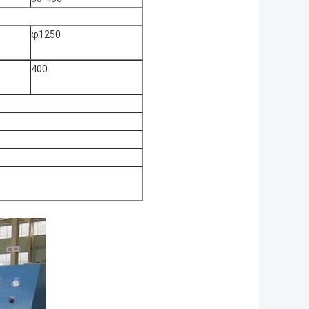
φ1250
400