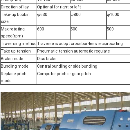
Direction of lay
Optional for right or left
Take-up bobbin
φ630
φ800
φ1000
size
Max rotating
600
500
500
speed(rpm)
Traversing method
Traverse is adopt crossbar-less reciprocating
Take up tension
Pneumatic tension automatic regulate
Brake mode
Disc brake
Bundling mode
Central bundling or side bundling
Replace pitch
Computer pitch or gear pitch
mode