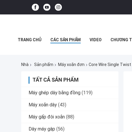
TRANG CHỦ
CÁC SẢN PHẨM
VIDEO
CHƯƠNG T
CÁC TRƯỜNG HỢP
Nhà
Sản phẩm
Máy xoắn đơn
Core Wire Single Twis
TẤT CẢ SẢN PHẨM
Máy ghép dây bằng đồng
(119)
Máy xoắn dây
(43)
Máy gấp đôi xoắn
(88)
Dây máy gập
(56)