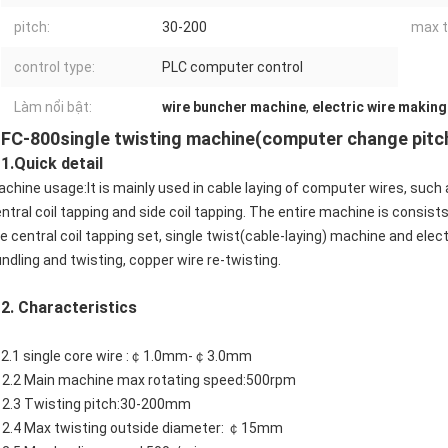
pitch:
30-200
max t
control type:
PLC computer control
Làm nổi bật:
wire buncher machine
,
electric wire makin
FC-800single twisting machine(computer change pitc
1.Quick detail
chine usage:It is mainly used in cable laying of computer wires, such 
ntral coil tapping and side coil tapping. The entire machine is consists 
e central coil tapping set, single twist(cable-laying) machine and elect
ndling and twisting, copper wire re-twisting.
 Characteristics
2.1 single core wire :￠1.0mm-￠3.0mm
2.2 Main machine max rotating speed:500rpm
2.3 Twisting pitch:30-200mm
2.4 Max twisting outside diameter: ￠15mm