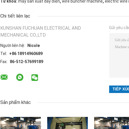
,
,
Từ khóa:
máy sản xuất dây điện
wire buncher machine
electric wir
Chi tiết liên lạc
KUNSHAN FUCHUAN ELECTRICAL AND
Gửi yêu cầ
MECHANICAL CO.,LTD
Người liên hệ:
Nicole
Tel:
+86 18914960689
Fax:
86-512-57699189
Sản phẩm khác