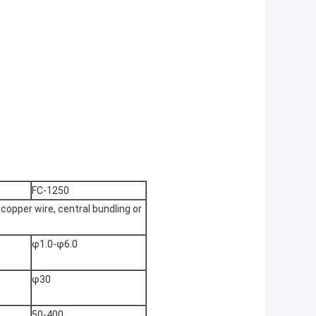
FC-1250
 copper wire, central bundling or
φ1.0-φ6.0
φ30
50-400