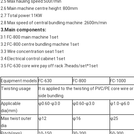
2.5 Max hauling speed:500r/min
2.6 Main machine centre height: 800mm
2.7 Total power:11KW
2.8 Max speed of central bundling machine :2600m/min
3.Main components:
3.1 FC-800 main machine 1set
3.2 FC-800 centre bundling machine 1set
3.3 Wire concentration seat 1set
3.4 Electrical control cabinet 1set
3.5 FC-630 core wire pay off rack 7heads/set*1set
Equipment models
FC-630
FC-800
FC-1000
Twisting usage
It is applied to the twisting of PVC/PE core wire or
side bundling.
Applicable
φ0.60-φ3.0
φ0.60-φ3.0
φ1.0-φ6.0
dia(mm)
Max twist outer
φ12
φ16
φ25
dia
Pitch(mm)
10-150
30-200
50-300