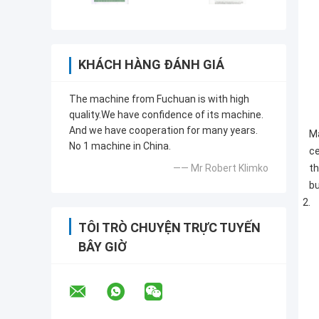
KHÁCH HÀNG ĐÁNH GIÁ
The machine from Fuchuan is with high
quality.We have confidence of its machine.
And we have cooperation for many years.
Ma
No 1 machine in China.
ce
—— Mr Robert Klimko
th
bu
2.
2.
TÔI TRÒ CHUYỆN TRỰC TUYẾN
BÂY GIỜ