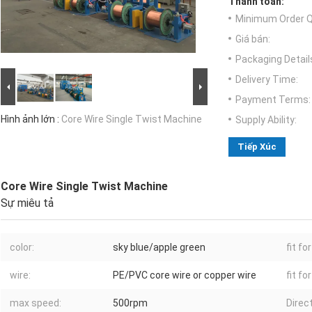
Thanh toán:
Minimum Order Q
Giá bán:
Packaging Detail
Delivery Time:
Payment Terms:
Hình ảnh lớn :
Core Wire Single Twist Machine
Supply Ability:
Tiếp Xúc
Core Wire Single Twist Machine
Sự miêu tả
color:
sky blue/apple green
fit fo
wire:
PE/PVC core wire or copper wire
fit fo
max speed:
500rpm
Direct