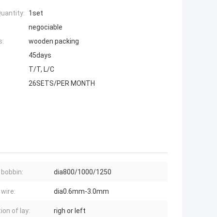
uantity:
1set
negociable
s:
wooden packing
45days
T/T, L/C
26SETS/PER MONTH
r bobbin:
dia800/1000/1250
r wire:
dia0.6mm-3.0mm
ion of lay:
righ or left