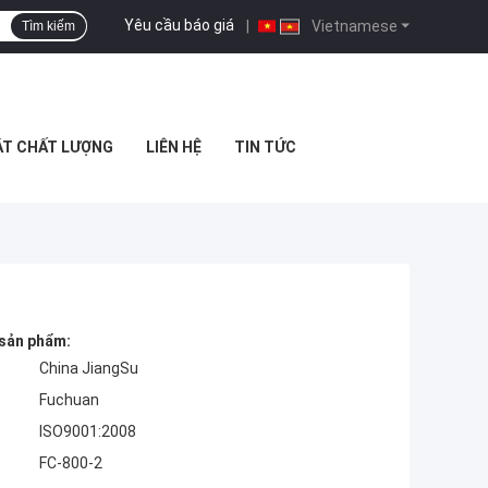
Yêu cầu báo giá
|
Vietnamese
Tìm kiếm
ÁT CHẤT LƯỢNG
LIÊN HỆ
TIN TỨC
 sản phẩm:
China JiangSu
Fuchuan
ISO9001:2008
FC-800-2