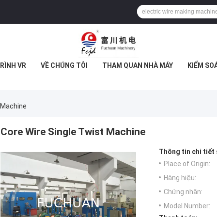
RÌNH VR
VỀ CHÚNG TÔI
THAM QUAN NHÀ MÁY
KIỂM SO
t Machine
Core Wire Single Twist Machine
Thông tin chi tiết
Place of Origin:
Hàng hiệu:
Chứng nhận:
Model Number: