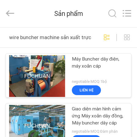
-
2026
Kunshan
Sản phẩm
Fuchuan
Electrical
and
Mechanical
TRANG
Co.,ltd.
All
wire buncher machine sản xuất trực tuyến
Rights
CHỦ
Reserved.
Máy Buncher dây điện,
CÁC
máy xoắn cáp
SẢN
PHẨM
negotiable MOQ:1bộ
LIÊN HỆ
VIDEO
Giao diện màn hình cảm
ứng Máy xoắn dây đồng,
CHƯƠNG
Máy buncher dây cáp
TRÌNH
negotiable MOQ:Đàm phán