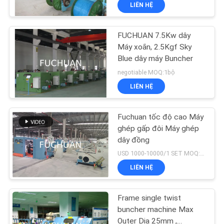
LIÊN HỆ
VR
FUCHUAN 7.5Kw dây
VỀ
Máy xoắn, 2.5Kgf Sky
CHÚNG
Blue dây máy Buncher
TÔI
negotiable MOQ:1bộ
LIÊN HỆ
THAM
Fuchuan tốc độ cao Máy
QUAN
ghép gấp đôi Máy ghép
NHÀ
dây đồng
USD 1000-10000/1 SET MOQ:1 bộ
MÁY
LIÊN HỆ
KIỂM
Frame single twist
SOÁT
buncher machine Max
Outer Dia 25mm ,