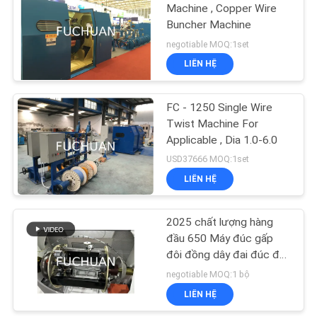
ĐỒ
Machine , Copper Wire
Buncher Machine
TRANG
negotiable MOQ:1set
WEB
LIÊN HỆ
PRIVACY
FC - 1250 Single Wire
POLICY
Twist Machine For
Applicable , Dia 1.0-6.0
USD37666 MOQ:1set
LIÊN HỆ
2025 chất lượng hàng
đầu 650 Máy đúc gấp
đôi đồng dây đai đúc để
bán
negotiable MOQ:1 bộ
LIÊN HỆ