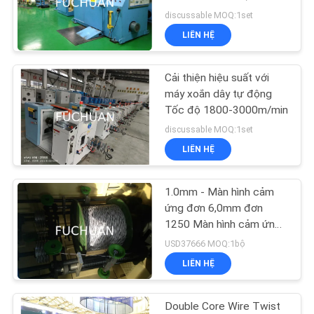
CHẤT
500rpm
discussable MOQ:1set
LƯỢNG
LIÊN HỆ
LIÊN
Cải thiện hiệu suất với
HỆ
máy xoắn dây tự động
Tốc độ 1800-3000m/min
discussable MOQ:1set
TIN
LIÊN HỆ
TỨC
1.0mm - Màn hình cảm
CÁC
ứng đơn 6,0mm đơn
1250 Màn hình cảm ứng
TRƯỜNG
+ Ly hợp từ điện từ
USD37666 MOQ:1bộ
HỢP
LIÊN HỆ
SƠ
Double Core Wire Twist