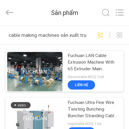
-
2026
Kunshan
Sản phẩm
Fuchuan
Electrical
and
Mechanical
TRANG
Co.,ltd.
All
cable making machines sản xuất trực tuyến
Rights
CHỦ
Reserved.
Fuchuan LAN Cable
CÁC
Extrusion Machine With
SẢN
65 Extruder Main
Machine 35 Injection
PHẨM
discussable MOQ:1set
Machine
LIÊN HỆ
VIDEO
Fuchuan Ultra Fine Wire
Twisting Bunching
CHƯƠNG
Buncher Stranding Cable
Braiding Machine Máy
TRÌNH
negotiable MOQ:1 bộ