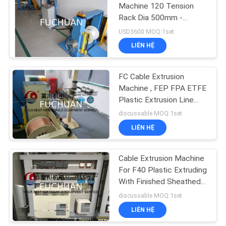
ĐỒ
Machine 120 Tension
Rack Dia 500mm -
TRANG
630mm Bobbin
USD3600 MOQ:1set
WEB
LIÊN HỆ
PRIVACY
FC Cable Extrusion
POLICY
Machine , FEP FPA ETFE
Plastic Extrusion Line
With Screw Dia 35mm
discussable MOQ:1set
LIÊN HỆ
Cable Extrusion Machine
For F40 Plastic Extruding
With Finished Sheathed
Dia 6-16mm
discussable MOQ:1set
LIÊN HỆ