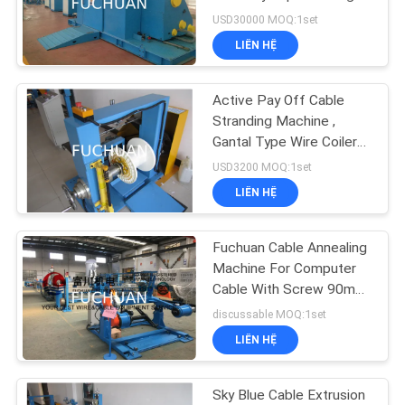
CHẤT
USD30000 MOQ:1set
LƯỢNG
LIÊN HỆ
LIÊN
Active Pay Off Cable
HỆ
Stranding Machine ,
Gantal Type Wire Coiler
Machine
USD3200 MOQ:1set
TIN
LIÊN HỆ
TỨC
Fuchuan Cable Annealing
CÁC
Machine For Computer
Cable With Screw 90mm
TRƯỜNG
Max Speed 200m/min
discussable MOQ:1set
HỢP
LIÊN HỆ
SƠ
Sky Blue Cable Extrusion