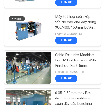
làm dây cáp
LIÊN HỆ
VR
Máy kết hợp xoắn kép
VỀ
tốc độ cao cho dây đồng
CHÚNG
300/400/450mm Đường
dây điện / cáp điện
TÔI
negotiable MOQ:1 bộ
LIÊN HỆ
THAM
Cable Extruder Machine
QUAN
For BV Building Wire With
NHÀ
Finished Dia 2-5mm
Screw Dia 70mm
discussable MOQ:1set
MÁY
LIÊN HỆ
KIỂM
0.05-2.52mm máy làm
SOÁT
dây cáp loại cantilever
xoắn dây cáp bunching